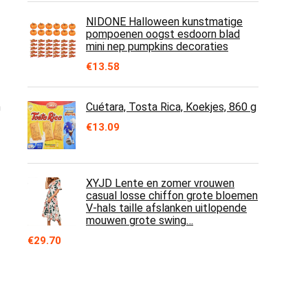
NIDONE Halloween kunstmatige
pompoenen oogst esdoorn blad
mini nep pumpkins decoraties
€
13.58
n
Cuétara, Tosta Rica, Koekjes, 860 g
€
13.09
XYJD Lente en zomer vrouwen
casual losse chiffon grote bloemen
V-hals taille afslanken uitlopende
mouwen grote swing…
€
29.70