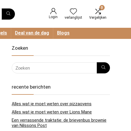
0
Login
verlanglijst
Vergelijken
els
Deal van de dag
Blogs
Zoeken
recente berichten
Alles wat je moet weten over pizzaovens
Alles wat je moet weten over Lions Mane
Een verrassende traktatie: de brievenbus brownie
van Nilssons Post