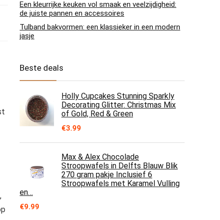
Een kleurrijke keuken vol smaak en veelzijdigheid:
de juiste pannen en accessoires
Tulband bakvormen: een klassieker in een modern
jasje
Beste deals
Holly Cupcakes Stunning Sparkly
Decorating Glitter: Christmas Mix
st
of Gold, Red & Green
€
3.99
Max & Alex Chocolade
Stroopwafels in Delfts Blauw Blik
270 gram pakje Inclusief 6
Stroopwafels met Karamel Vulling
en…
,
€
9.99
op