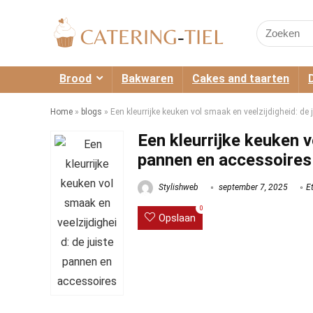
Search
for:
Brood
Bakwaren
Cakes and taarten
Home
»
blogs
»
Een kleurrijke keuken vol smaak en veelzijdigheid: de
Een kleurrijke keuken v
pannen en accessoires
Stylishweb
september 7, 2025
E
0
Opslaan