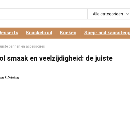
Alle categorieën
Desserts
Knäckebröd
Koeken
Soep- and kaassteng
 juiste pannen en accessoires
ol smaak en veelzijdigheid: de juiste
ten & Drinken