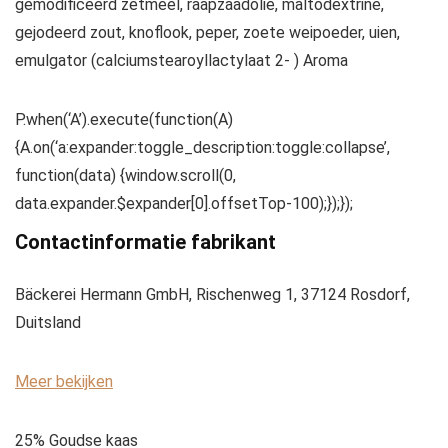
gemodificeerd zetmeel, raapzaadolie, maltodextrine,
gejodeerd zout, knoflook, peper, zoete weipoeder, uien,
emulgator (calciumstearoyllactylaat 2- ) Aroma
P.when(‘A’).execute(function(A)
{A.on(‘a:expander:toggle_description:toggle:collapse’,
function(data) {window.scroll(0,
data.expander.$expander[0].offsetTop-100);});});
Contactinformatie fabrikant
Bäckerei Hermann GmbH, Rischenweg 1, 37124 Rosdorf,
Duitsland
Meer bekijken
25% Goudse kaas