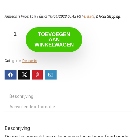
Amazon.nl Price:
€
5.99
(as of 10/04/2023 00:42 PST-
Details
)
&
FREE Shipping
.
TOEVOEGEN
AAN
WINKELWAGEN
Categorie:
Desserts
Beschrijving
Aanvullende informatie
Beschrijving
De mal is gemaakt van siliconenmateriaal voor food grade,