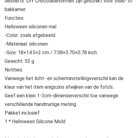
desserts. DIY Chocoladevormen zijn geschikt voor thuis- of
bakkamer.
Functies:
Halloween siliconen mal
-Color: zoals afgebeeld.
-Materiaal: siliconen.
-Size: 18×14.5×2 cm / 7.08×5.70×0.78 inch.
Gewicht: 55 g
Notities:
Vanwege het licht- en scherminstellingsverschil kan de
kleur van het item enigszins afwijken van de foto’s.
Geef een klein 1-3cm-dimensieverschil toe vanwege
verschillende handmatige meting.
Pakket inclusief
1 * Halloween Silicone Mold