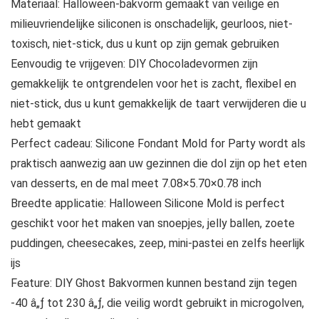
Materiaal: Halloween-bakvorm gemaakt van veilige en
milieuvriendelijke siliconen is onschadelijk, geurloos, niet-
toxisch, niet-stick, dus u kunt op zijn gemak gebruiken
Eenvoudig te vrijgeven: DIY Chocoladevormen zijn
gemakkelijk te ontgrendelen voor het is zacht, flexibel en
niet-stick, dus u kunt gemakkelijk de taart verwijderen die u
hebt gemaakt
Perfect cadeau: Silicone Fondant Mold for Party wordt als
praktisch aanwezig aan uw gezinnen die dol zijn op het eten
van desserts, en de mal meet 7.08×5.70×0.78 inch
Breedte applicatie: Halloween Silicone Mold is perfect
geschikt voor het maken van snoepjes, jelly ballen, zoete
puddingen, cheesecakes, zeep, mini-pastei en zelfs heerlijk
ijs
Feature: DIY Ghost Bakvormen kunnen bestand zijn tegen
-40 â„ƒ tot 230 â„ƒ, die veilig wordt gebruikt in microgolven,