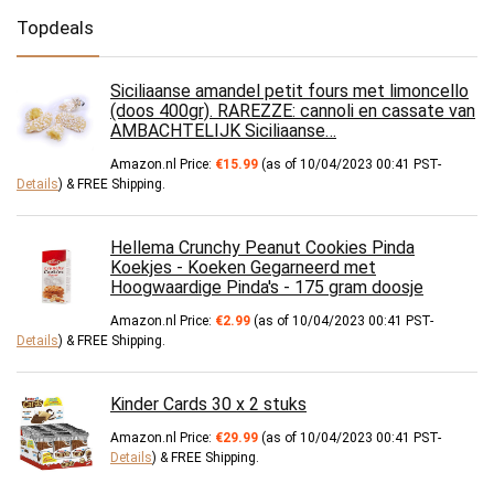
Topdeals
Siciliaanse amandel petit fours met limoncello
(doos 400gr). RAREZZE: cannoli en cassate van
AMBACHTELIJK Siciliaanse…
Amazon.nl Price:
€
15.99
(as of 10/04/2023 00:41 PST-
Details
)
&
FREE Shipping
.
Hellema Crunchy Peanut Cookies Pinda
Koekjes - Koeken Gegarneerd met
Hoogwaardige Pinda's - 175 gram doosje
Amazon.nl Price:
€
2.99
(as of 10/04/2023 00:41 PST-
Details
)
&
FREE Shipping
.
Kinder Cards 30 x 2 stuks
Amazon.nl Price:
€
29.99
(as of 10/04/2023 00:41 PST-
Details
)
&
FREE Shipping
.