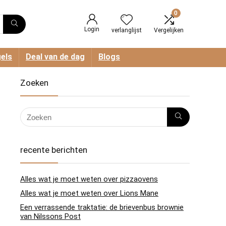
0
Login
verlanglijst
Vergelijken
els
Deal van de dag
Blogs
Zoeken
recente berichten
Alles wat je moet weten over pizzaovens
Alles wat je moet weten over Lions Mane
Een verrassende traktatie: de brievenbus brownie
van Nilssons Post