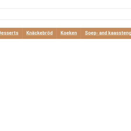
Desserts
Knäckebröd
Koeken
Soep- and kaassteng