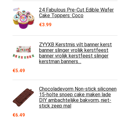
24 Fabulous Pre-Cut Edible Wafer
Cake Toppers: Coco
€
3.99
ZYYXB Kerstmis vilt banner kerst
banner slinger vrolijk kerstfeest
banner vrolijk kerstfeest slinger
kerstman banners…
€
5.49
Chocoladevorm Non-stick siliconen
15-holte snoep cake maken lade
DIY ambachtelijke bakvorm, niet-
stick zeep mal
€
6.49