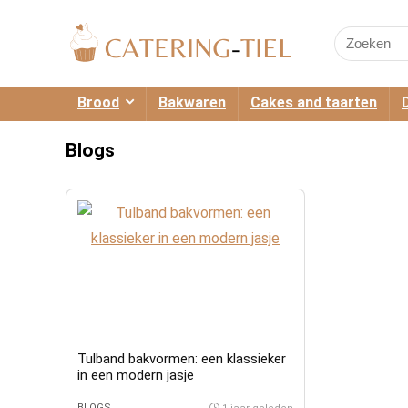
Search
for:
Brood
Bakwaren
Cakes and taarten
Blogs
Tulband bakvormen: een klassieker
in een modern jasje
BLOGS