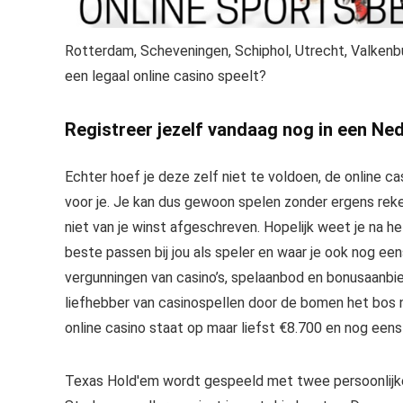
Rotterdam, Scheveningen, Schiphol, Utrecht, Valkenburg
een legaal online casino speelt?
Registreer jezelf vandaag nog in een Ned
Echter hoef je deze zelf niet te voldoen, de online 
voor je. Je kan dus gewoon spelen zonder ergens rek
niet van je winst afgeschreven. Hopelijk weet je na h
beste passen bij jou als speler en waar je ook nog ee
vergunningen van casino’s, spelaanbod en bonusaanbi
liefhebber van casinospellen door de bomen het bos no
online casino staat op maar liefst €8.700 en nog eens d
Texas Hold'em wordt gespeeld met twee persoonlijke k