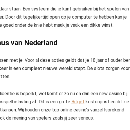
laar staan. Een systeem die je kunt gebruiken bij het spelen van
r. Door dit tegelijkertijd open op je computer te hebben kan je
ze goed onder de knie hebt maak je vaak een dikke winst.
nus van Nederland
en met je. Voor al deze acties geldt dat je 18 jaar of ouder be
keer in een compleet nieuwe wereld stapt. De slots zorgen voor
etten.
centie is beperkt, wel komt er zo nu en dan een new casino bij.
sspelbelasting af. Dit is een grote
Bitget
kostenpost en dit zie
nstkansen. Wij houden onze top online casino’s vanzelfsprekend
k de mening van spelers zoals jij zeer serieus.