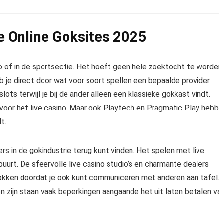
e Online Goksites 2025
sino of in de sportsectie. Het hoeft geen hele zoektocht te worde
b je direct door wat voor soort spellen een bepaalde provider
ots terwijl je bij de ander alleen een klassieke gokkast vindt.
 voor het live casino. Maar ook Playtech en Pragmatic Play heb
t.
ders in de gokindustrie terug kunt vinden. Het spelen met live
 buurt. De sfeervolle live casino studio’s en charmante dealers
etrokken doordat je ook kunt communiceren met anderen aan tafel.
n zijn staan vaak beperkingen aangaande het uit laten betalen v