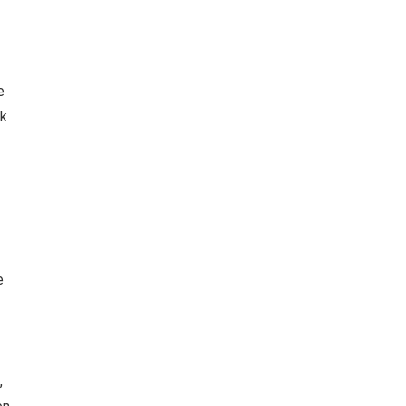
e
jk
e
,