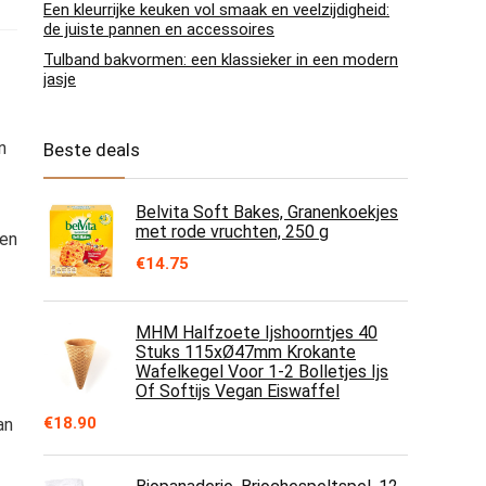
Een kleurrijke keuken vol smaak en veelzijdigheid:
de juiste pannen en accessoires
Tulband bakvormen: een klassieker in een modern
jasje
n
Beste deals
Belvita Soft Bakes, Granenkoekjes
met rode vruchten, 250 g
ben
€
14.75
MHM Halfzoete Ijshoorntjes 40
Stuks 115xØ47mm Krokante
Wafelkegel Voor 1-2 Bolletjes Ijs
Of Softijs Vegan Eiswaffel
€
18.90
an