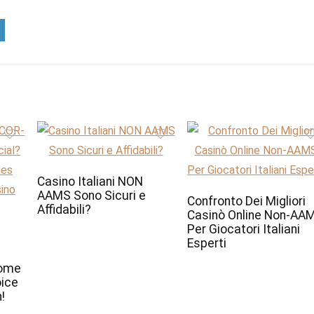
Casino Italiani NON
AAMS Sono Sicuri e
Confronto Dei Migliori
Affidabili?
Casinò Online Non-AA
Per Giocatori Italiani
Esperti
Home
oice
!