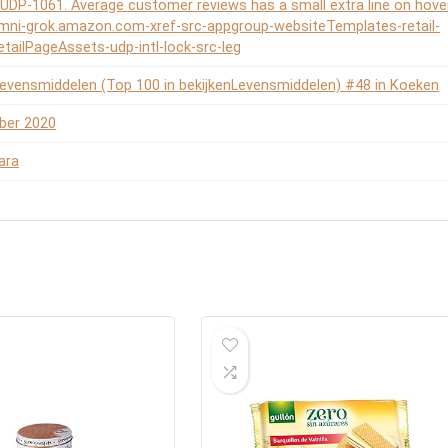
or UDP-1061. Average customer reviews has a small extra line on hove
omni-grok.amazon.com-xref-src-appgroup-websiteTemplates-retail-
etailPageAssets-udp-intl-lock-src-leg
Levensmiddelen (Top 100 in bekijkenLevensmiddelen) #48 in Koeken
ber 2020
ara