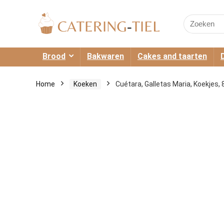
Search
for:
Brood
Bakwaren
Cakes and taarten
Home
Koeken
Cuétara, Galletas Maria, Koekjes, 