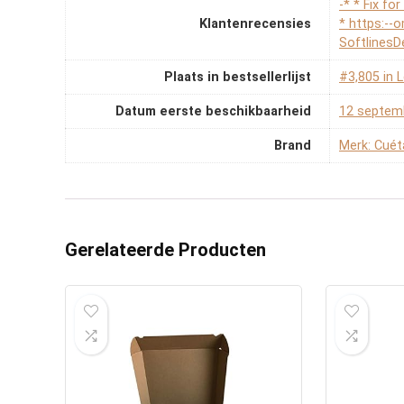
-* * Fix f
Klantenrecensies
* https:--
SoftlinesD
Plaats in bestsellerlijst
#3,805 in 
Datum eerste beschikbaarheid
12 septem
Brand
Merk: Cuét
Gerelateerde Producten