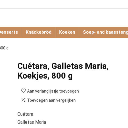
Desserts
Knäckebröd
Koeken
Soep- and kaassteng
800 g
Cuétara, Galletas Maria,
Koekjes, 800 g
Aan verlanglijstje toevoegen
Toevoegen aan vergelijken
Cuétara
Galletas Maria