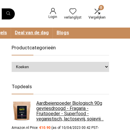
0
Login
verlanglijst
Vergelijken
els
Deal van de dag
Blogs
Productcategorieën
Topdeals
Aardbeienpoeder Biologisch 90g
gevriesdroogd - Fragaria -
Fruitpoeder - Superfood -
veganistisch, lactosevrij, sojavrij…
Amazon.nl Price:
€
10.90
(as of 10/04/2023 00:42 PST-