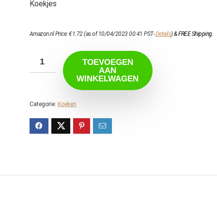
Koekjes
Amazon.nl Price:
€
1.72
(as of 10/04/2023 00:41 PST-
Details
)
&
FREE Shipping
.
TOEVOEGEN
AAN
WINKELWAGEN
Categorie:
Koeken