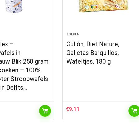
KOEKEN
lex –
Gullón, Diet Nature,
afels in
Galletas Barquillos,
auw Blik 250 gram
Wafeltjes, 180 g
 koeken – 100%
er Stroopwafels
in Delfts…
€
9.11