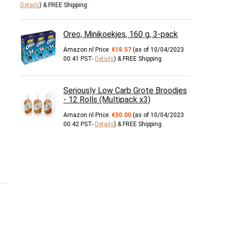
Details
)
&
FREE Shipping
.
Oreo, Minikoekjes, 160 g, 3-pack
Amazon.nl Price:
€
18.57
(as of 10/04/2023
00:41 PST-
Details
)
&
FREE Shipping
.
Seriously Low Carb Grote Broodjes
- 12 Rolls (Multipack x3)
Amazon.nl Price:
€
50.00
(as of 10/04/2023
00:42 PST-
Details
)
&
FREE Shipping
.