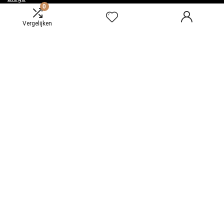
0
Onze webshops
Vergelijken
Adverteren
Verklaringen
Privacybeleid
algemene voorwaarden
Gelieerde openbaarmaking
Productcategorieën