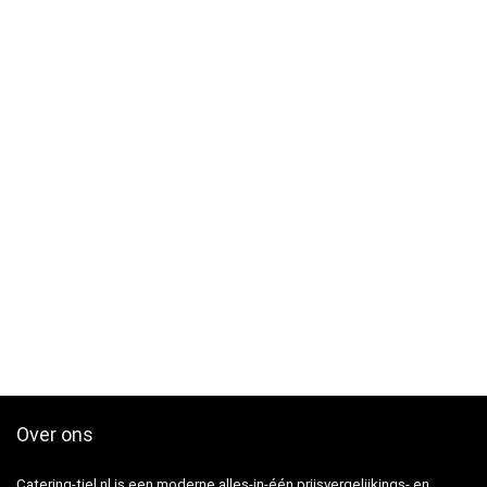
Over ons
Catering-tiel.nl is een moderne alles-in-één prijsvergelijkings- en