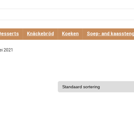
Desserts
Knäckebröd
Koeken
Soep- and kaassteng
ei 2021