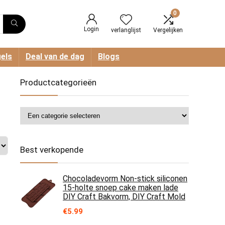
0
Login
verlanglijst
Vergelijken
els
Deal van de dag
Blogs
Productcategorieën
Best verkopende
Chocoladevorm Non-stick siliconen
15-holte snoep cake maken lade
DIY Craft Bakvorm, DIY Craft Mold
€
5.99