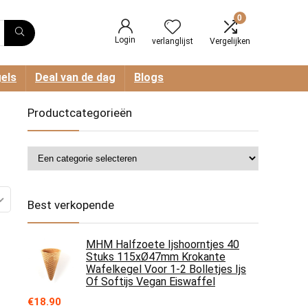
0
Login
verlanglijst
Vergelijken
els
Deal van de dag
Blogs
Productcategorieën
Best verkopende
MHM Halfzoete Ijshoorntjes 40
Stuks 115xØ47mm Krokante
Wafelkegel Voor 1-2 Bolletjes Ijs
Of Softijs Vegan Eiswaffel
€
18.90