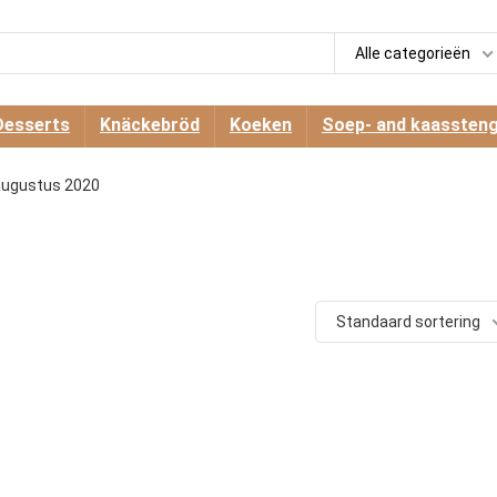
Alle categorieën
Desserts
Knäckebröd
Koeken
Soep- and kaassteng
augustus 2020
Standaard sortering